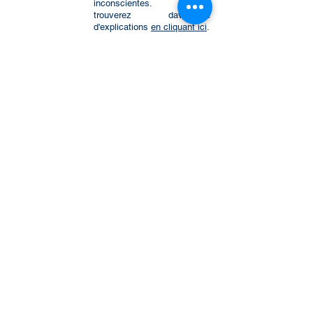
inconscientes. Vous
trouverez davantage
d'explications
en cliquant ici
.
- PNL : C'est la
Programmation Neuro-
Linguistique se caractérisant
par un ensemble de
techniques destinées à
programmer un
comportement nouveau et
sain, dans le but de vous
débarrasser définitivement
de la cigarette.
- Cohérence cardiaque
: C'est une excellent
méthode qui agit
psychologiquement et
physiquement et dont le but
est de travailler sur la
dépendance psychologique.
Elle est très agréable,
douce, et a été légèrement
modifiée afin d'être plus
efficace.
• Après la séance.
Vous êtes définitivement libéré de ce